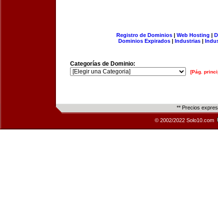
Registro de Dominios
|
Web Hosting
|
D
Dominios Expirados
|
Industrias
|
Indu
Categorías de Dominio:
[Pág. princi
** Precios expre
© 2002/2022 Solo10.com