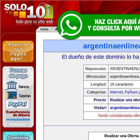
argentinaenlin
El dueño de este dominio lo ha
Mayusculas:
ARGENTINAENL
Minusculas:
argentinaenlinea
Longitud:
16 caracteres
Categorias:
Internet
,
PaÃ­ses 
Precio:
Realizar una ofer
Visitar!
argentinaenline
Serán consideradas ofer
Realizar una Oferta