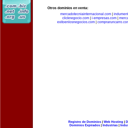
Otros dominios en venta:
mercadotecniainternacional.com
|
indument
clicknegocio.com
|
i-empresas.com
|
merc
exitoenlosnegocios.com
|
compraruncarro.co
Registro de Dominios
|
Web Hosting
|
D
Dominios Expirados
|
Industrias
|
Indu