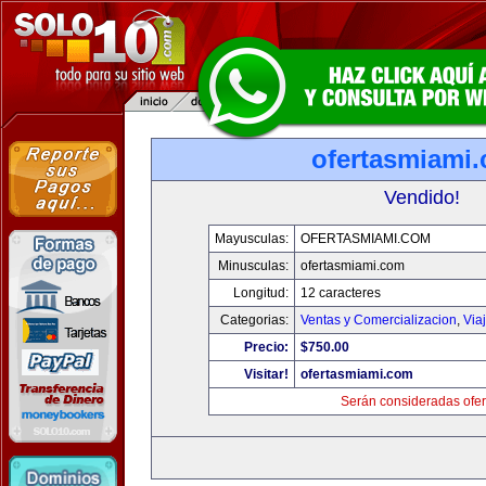
ofertasmiami
Vendido!
Mayusculas:
OFERTASMIAMI.COM
Minusculas:
ofertasmiami.com
Longitud:
12 caracteres
Categorias:
Ventas y Comercializacion
,
Via
Precio:
$750.00
Visitar!
ofertasmiami.com
Serán consideradas ofer