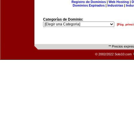
Registro de Dominios
|
Web Hosting
|
D
Dominios Expirados
|
Industrias
|
Indu
Categorías de Dominio:
[Pág. princi
** Precios expre
© 2002/2022 Solo10.com