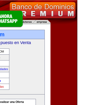
om
 puesto en Venta
COM
m
udades
m
tas
ealizar una Oferta