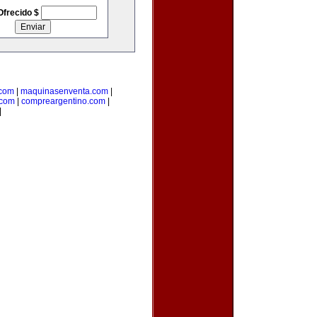
Ofrecido $
.com
|
maquinasenventa.com
|
.com
|
compreargentino.com
|
|